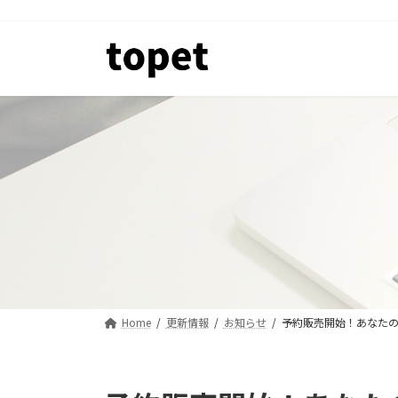
コ
ナ
ン
ビ
テ
ゲ
ン
ー
ツ
シ
へ
ョ
ス
ン
キ
に
ッ
移
プ
動
Home
更新情報
お知らせ
予約販売開始！あなたの愛