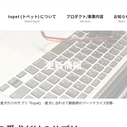
topet (トペット) について
プロダクト/事業内容
お知ら
About topet
Services
News
更新情報
犬だけのサプリ『topet』 -愛犬に合わせて獣医師がパーソナライズ診断-